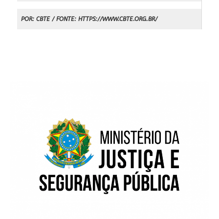
POR: CBTE / FONTE: HTTPS://WWW.CBTE.ORG.BR/