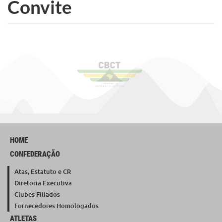
Convite
HOME
CONFEDERAÇÃO
Atas, Estatuto e CR
Diretoria Executiva
Clubes Filiados
Fornecedores Homologados
ATLETAS