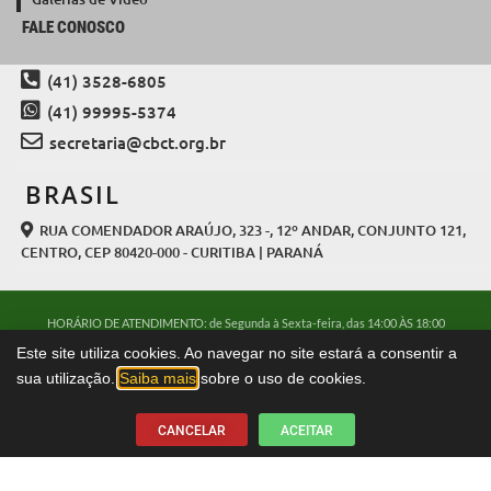
FALE CONOSCO
(41) 3528-6805
(41) 99995-5374
secretaria@cbct.org.br
BRASIL
RUA COMENDADOR ARAÚJO, 323 -, 12º ANDAR, CONJUNTO 121,
CENTRO, CEP 80420-000 - CURITIBA | PARANÁ
HORÁRIO DE ATENDIMENTO: de Segunda à Sexta-feira, das 14:00 ÀS 18:00
SEDE: Curitiba - Paraná - Brasil
Este site utiliza cookies. Ao navegar no site estará a consentir a
Todos os direitos reservados à
CBCT.ORG.BR
© 2026
sua utilização.
Saiba mais
sobre o uso de cookies.
CANCELAR
ACEITAR